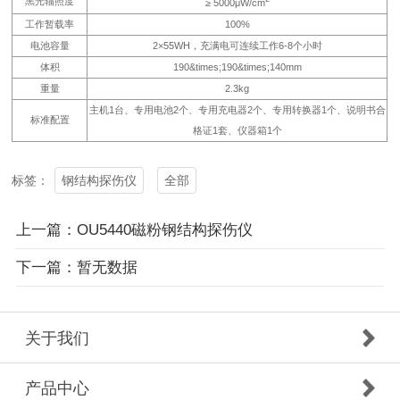
黑光辐照度
≥ 5000μW/cm
工作暂载率
100%
电池容量
2×55WH，充满电可连续工作6-8个小时
体积
190&times;190&times;140mm
重量
2.3kg
主机1台、专用电池2个、专用充电器2个、专用转换器1个、说明书合
标准配置
格证1套、仪器箱1个
钢结构探伤仪
全部
标签：
上一篇：OU5440磁粉钢结构探伤仪
下一篇：暂无数据
关于我们
产品中心