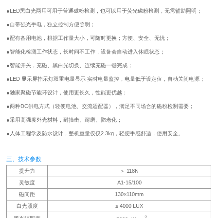
●
LED黑白光两用可用于普通磁粉检测，也可以用于荧光磁粉检测，无需辅助照明；
●
自带强光手电，独立控制方便照明；
●
配有备用电池，根据工作量大小，可随时更换；方便、安全、无忧；
●
智能化检测工作状态，长时间不工作，设备会自动进入休眠状态；
●
智能开关，充磁、黑白光切换、连续充磁一键完成；
●
LED 显示屏指示灯双重电量显示 实时电量监控，电量低于设定值，自动关闭电源；
●
独家聚磁节能环设计，使用更长久，性能更优越；
●
两种DC供电方式（轻便电池、交流适配器），满足不同场合的磁粉检测需要；
●
采用高强度外壳材料，耐撞击、耐磨、防老化；
●
人体工程学及防水设计，整机重量仅仅2.3kg，轻便手感舒适，使用安全。
三、技术参数
提升力
＞ 118N
灵敏度
A1-15/100
磁间距
130×110mm
白光照度
≥ 4000 LUX
2