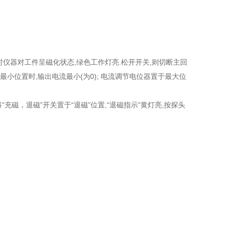
这时仪器对工件呈磁化状态,绿色工作灯亮.松开开关,则切断主回
最小位置时,输出电流最小(为0); 电流调节电位器置于最大位
“充磁，退磁”开关置于“退磁”位置,“退磁指示”黄灯亮,按探头