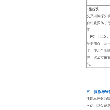
E型探头：
交叉磁轭探头
合磁化探伤，
度。
极距：110，
场探伤仪，两
术，使之产生
件一次全方位
高。
五、操作与维
使用本仪器前
次使用或久藏