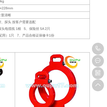
0kg
0×228mm
片显清晰
 2、探头 按客户需要选配
电缆线 1根 5、保险丝 5A 2只
头配用）1只 7、产品合格证保修卡1份
0
3