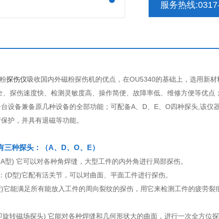
服务热线:0317-
磁粉
探伤仪
吸收国内外磁粉探伤机的优点，在OU5340的基础上，选用新
全、探伤速度快、检测灵敏度高、操作简便、故障率低、维修方便等优点；
台设备兼备原几种设备的全部功能；可配备A、D、E、O四种探头,该仪器
荷保护，并具有退磁等功能。
有三种探头：（A、D、O、E）
(A型) 它可以对各种角焊缝，大型工件的内外角进行局部探伤。
：(D型)它配有活关节，可以对曲面、平面工件进行探伤。
O型)它能满足所有能放入工件的周向裂纹的探伤，用它来检测工件的疲劳裂
(即旋转磁场探头) 它能对各种焊缝和几何形状大的曲面，进行一次全方