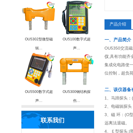
产品介绍
OU5302型微型磁
OU5100数字式超
一、产品简介
OU5350交流
轭…
声…
仪
,具有功能齐
集成化电路使一
位控制，超负
二、该仪器备
OU5500数字式超
OU5300钢结构探
1、马蹄探头：
声…
伤…
2、电磁轭探头
3、磁 环：(
联系我们
远离法退磁。
4、Ｅ型探头: