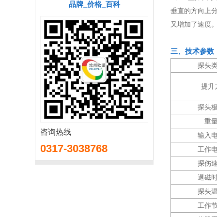
品牌_价格_百科
垂直的方向上
又增加了速度
三、技术参数
探头
提升
探头
重
咨询热线
输入
0317-3038768
工作
探伤
退磁
探头
工作