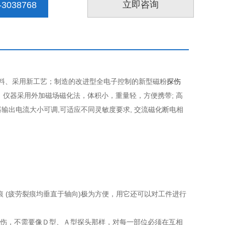
立即咨询
3038768
材料、采用新工艺；制造的改进型全电子控制的新型磁粉
探伤
仪器采用外加磁场磁化法，体积小，重量轻，方便携带; 高
输出电流大小可调,可适应不同灵敏度要求, 交流磁化断电相
痕 (疲劳裂痕均垂直于轴向)极为方便，用它还可以对工件进行
位探伤，不需要像Ｄ型、Ａ型探头那样，对每一部位必须在互相