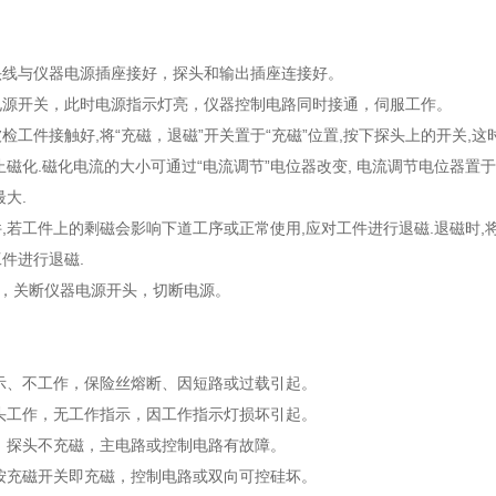
插头线与仪器电源插座接好，探头和输出插座连接好。
器电源开关，此时电源指示灯亮，仪器控制电路同时接通，伺服工作。
和被检工件接触好,将“充磁，退磁”开关置于“充磁”位置,按下探头上的开关,
止磁化.磁化电流的大小可通过“电流调节”电位器改变, 电流调节电位器置于
最大.
工件,若工件上的剩磁会影响下道工序或正常使用,应对工件进行退磁.退磁时,将
件进行退磁.
时，关断仪器电源开头，切断电源。
示、不工作，保险丝熔断、因短路或过载引起。
头工作，无工作指示，因工作指示灯损坏引起。
，探头不充磁，主电路或控制电路有故障。
按充磁开关即充磁，控制电路或双向可控硅坏。