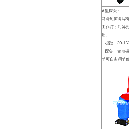
A型探头
：
马蹄磁轭角焊
工作灯；对异
用。
极距：20-16
配备一台电磁
节可自由调节