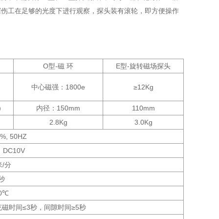
探伤工在足够的光度下进行观察，探头装有滚轮，即方便操作
O型-磁 环
E型-旋转磁场探头
中心磁强：1800e
≥12Kg
）
内径：150mm
110mm
2.8Kg
3.0Kg
%, 50HZ
，DC10V
米/分
秒
0℃
磁时间≤3秒，间隙时间≥5秒