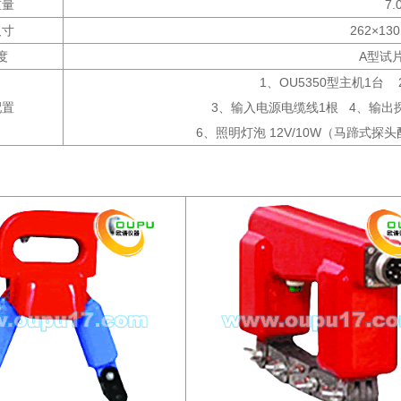
重量
7.
尺寸
262×13
度
A型试
1、OU5350型主机1台
配置
3、输入电源电缆线1根 4、输出探头
6、照明灯泡 12V/10W（马蹄式探