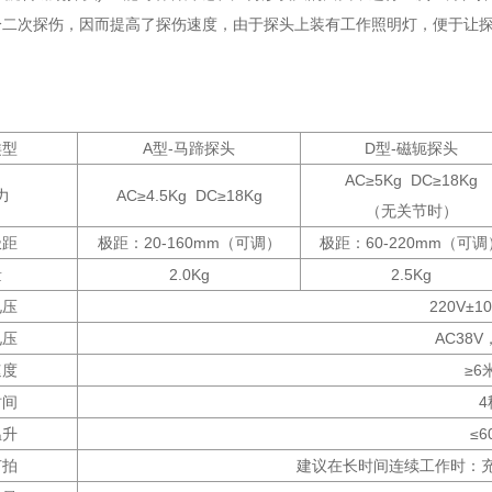
分二次探伤，因而提高了探伤速度，由于探头上装有工作照明灯，便于让
。
类型
A型-马蹄探头
D型-磁轭探头
AC≥5Kg DC≥18Kg
力
AC≥4.5Kg DC≥18Kg
（无关节时）
极距
极距：20-160mm（可调）
极距：60-220mm（可调
量
2.0Kg
2.5Kg
电压
220V±10
电压
AC38V
速度
≥6
时间
4
温升
≤6
节拍
建议在长时间连续工作时：充