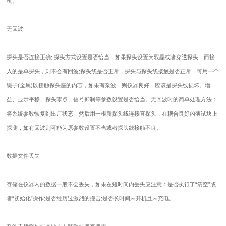
机。
无回波
探头是否连接正确; 探头方式设置是否恰当，如果探头设置为双晶或者穿透探头，而接
入的是单探头，则不会有回波;探头线是否正常，探头与探头线接触是否正常，可用一个
镊子(金属)以接触探头座的内芯，如果有杂波，则仪器良好，应该是探头线损坏。增
益、显示平移、探头零点、信号抑制等参数设置是否恰当。无回波时的简单处理方法：
将系统参数恢复到出厂状态，然后用一根新探头线连接直探头，在耦合良好的薄试块上
探测，如有回波则可能为原参数设置不当或者探头线接触不良。
数据文件丢失
存储在仪器内的数据一般不会丢失，如果在短时间内丢失应注意：是否执行了“清空”或
者“初始化”操作;是否经历过激烈的撞击;是否长时间未开机且未充电。