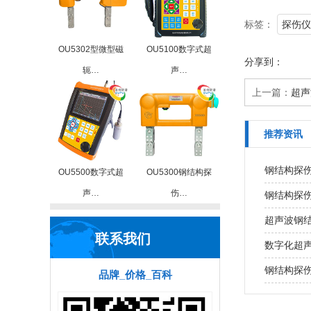
标签：
探伤仪
OU5302型微型磁
OU5100数字式超
分享到：
轭…
声…
上一篇：
超声
推荐资讯
钢结构探
OU5500数字式超
OU5300钢结构探
声…
伤…
钢结构探
超声波钢
联系我们
数字化超
钢结构探
品牌_价格_百科